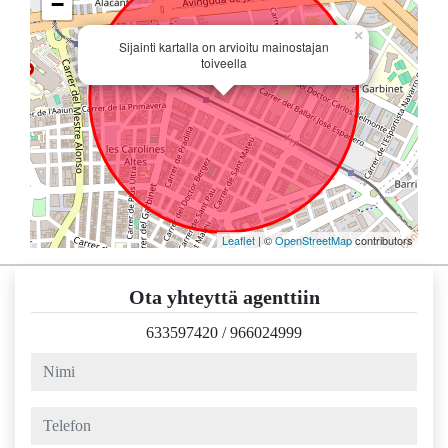
−
×
Sijainti kartalla on arvioitu mainostajan
toiveella
Leaflet
| ©
OpenStreetMap
contributors
Ota yhteyttä agenttiin
633597420
/
966024999
nimi
telefon