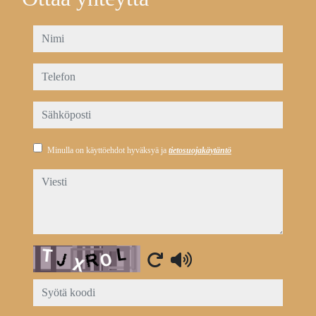
nimi
telefon
sähköposti
Minulla on käyttöehdot hyväksyä ja
tietosuojakäytäntö
viesti
Captcha