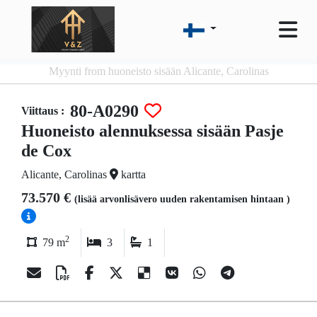
Myynti from huoneisto sisään Alicante, Carolinas
80-A0290
Viittaus :
Huoneisto alennuksessa sisään Pasje
de Cox
Alicante, Carolinas
kartta
73.570 €
(lisää arvonlisävero uuden rakentamisen hintaan )
2
79 m
3
1