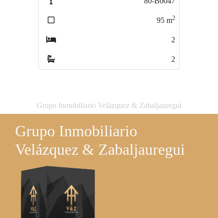
80-B0047
80-A0225
2
2
95
m
66
m
2
3
2
1
Grupo Inmobiliario Velázquez & Zabaljauregui
Grupo Inmobiliario
Velázquez & Zabaljauregui