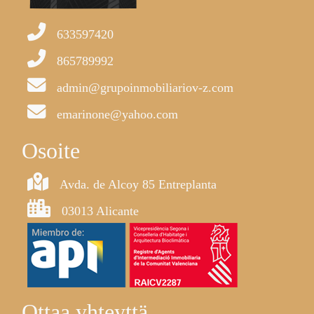
633597420
865789992
admin@grupoinmobiliariov-z.com
emarinone@yahoo.com
Osoite
Avda. de Alcoy 85 Entreplanta
03013 Alicante
Ottaa yhteyttä