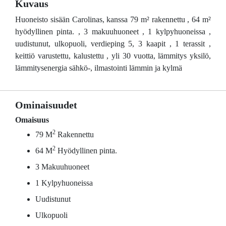
Kuvaus
Huoneisto sisään Carolinas, kanssa 79 m² rakennettu , 64 m²
hyödyllinen pinta. , 3 makuuhuoneet , 1 kylpyhuoneissa ,
uudistunut, ulkopuoli, verdieping 5, 3 kaapit , 1 terassit ,
keittiö varustettu, kalustettu , yli 30 vuotta, lämmitys yksilö,
lämmitysenergia sähkö-, ilmastointi lämmin ja kylmä
Ominaisuudet
Omaisuus
2
79 M
Rakennettu
2
64 M
Hyödyllinen pinta.
3 Makuuhuoneet
1 Kylpyhuoneissa
Uudistunut
Ulkopuoli