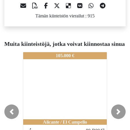
Tämän kiinteistön vierailut : 915
Muita kiinteistöjä, jotka voivat kiinnostaa sinua
80-A0290
80-A0290
105.000 €
55.000 €
Previous
Next
Alicante / Centro Comercial Puerta de
Alicante / El Campello
Alicante