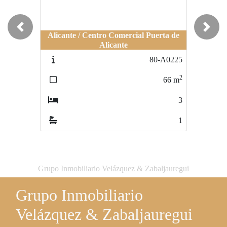
Previous
Next
Alicante / Centro Comercial Puerta de
Alicante
Alicante / Norte de Gran Va
80-A0225
80-A0223
2
2
66
m
95
m
3
4
1
2
Grupo Inmobiliario Velázquez & Zabaljauregui
Grupo Inmobiliario
Velázquez & Zabaljauregui