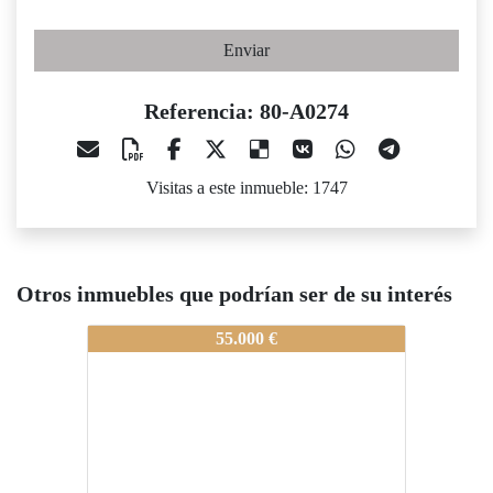
Enviar
Referencia: 80-A0274
Visitas a este inmueble: 1747
Otros inmuebles que podrían ser de su interés
80-A0274
80-A0274
55.000 €
68.000 €