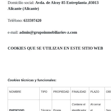
Domicilio social:
Avda. de Alcoy 85 Entreplanta ,03013
Alicante (Alicante)
Teléfono:
633597420
e-mail:
admin@grupoinmobiliariov-z.com
COOKIES QUE SE UTILIZAN EN ESTE SITIO WEB
Cookies
técnicas y funcionales:
NOMBRE
TIPO
PROPIEDAD
FINALIDAD
PLAZO
OB
C
ontiene el
Al cerrar
PHPSESSID
Técnica
Propia
identificador
el
Ses