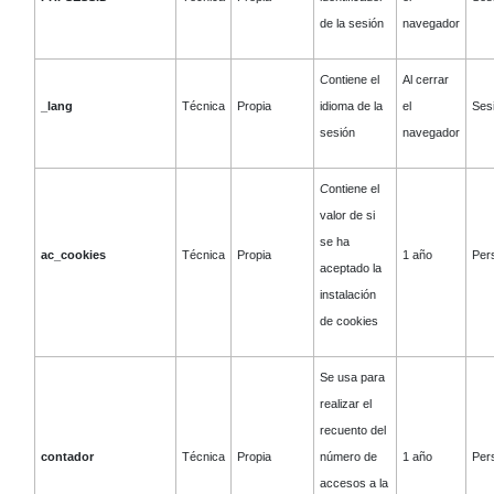
de la sesión
navegador
C
ontiene el
Al cerrar
_lang
Técnica
Propia
idioma de la
el
Ses
sesión
navegador
C
ontiene el
valor de si
se ha
ac_cookies
Técnica
Propia
1 año
Pers
aceptado la
instalación
de cookies
Se usa para
realizar el
recuento del
contador
Técnica
Propia
número de
1 año
Pers
accesos a la