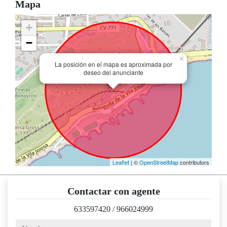
Mapa
+
−
×
La posición en el mapa es aproximada por
deseo del anunciante
Leaflet
| ©
OpenStreetMap
contributors
Contactar con agente
633597420
/
966024999
nombre