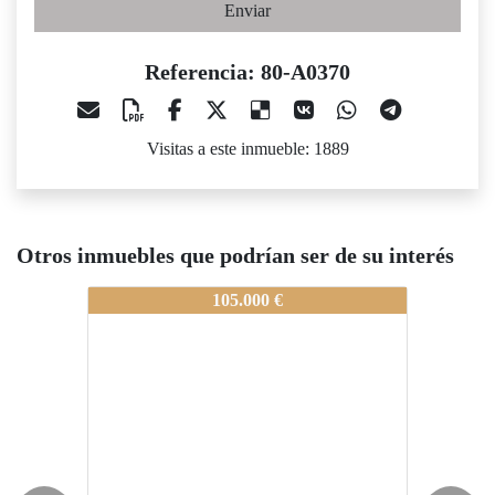
Enviar
Referencia: 80-A0370
Visitas a este inmueble: 1889
Otros inmuebles que podrían ser de su interés
0-A0370
80-A0370
80-A037
105.000 €
55.000 €