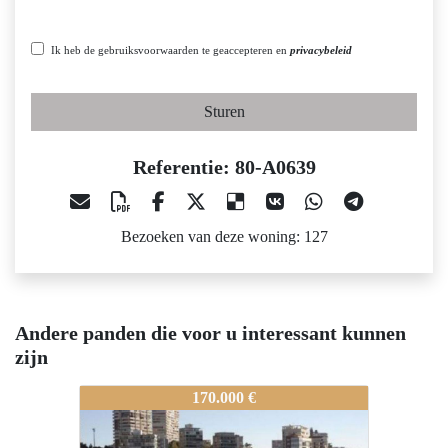
Ik heb de gebruiksvoorwaarden te geaccepteren en
privacybeleid
Sturen
Referentie: 80-A0639
Bezoeken van deze woning: 127
Andere panden die voor u interessant kunnen
zijn
80-A0639
80-A0639
80
170.000 €
105.000 €