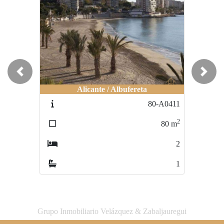
Previous
Next
Alicante / Albufereta
Alicante / El Campello
80-A0411
80-B0047
2
2
80
m
95
m
2
2
1
2
Grupo Inmobiliario Velázquez & Zabaljauregui