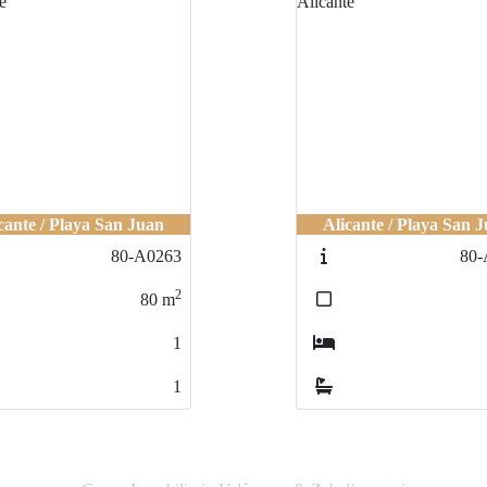
cante / Playa San Juan
Alicante / Playa San 
80-A0263
80-
2
80
m
1
1