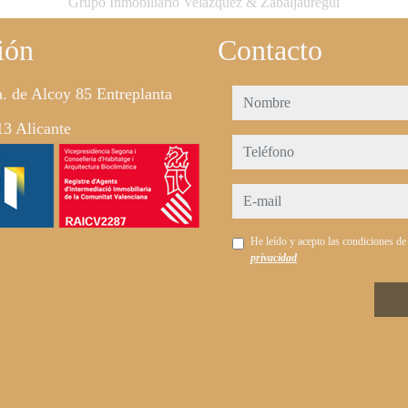
Grupo Inmobiliario Velázquez & Zabaljauregui
ión
Contacto
. de Alcoy 85 Entreplanta
nombre
3 Alicante
teléfono
e-mail
He leído y acepto las condiciones d
privacidad