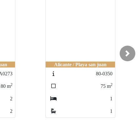
Next
Juan
Alicante / Playa san juan
A0273
80-0350
2
2
80
m
75
m
2
1
2
1