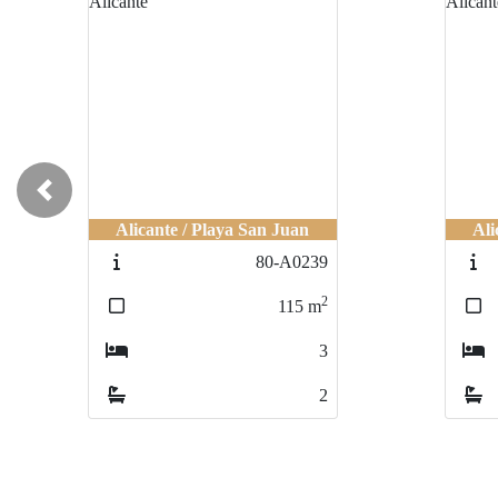
Previous
Alicante / Playa San Juan
Ali
80-A0239
2
115
m
3
2