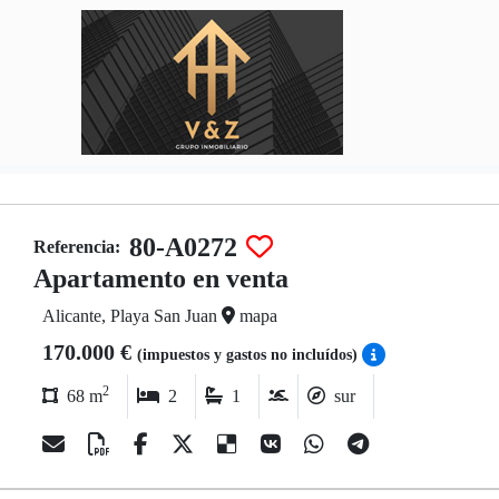
80-A0272
Referencia:
Apartamento en venta
Alicante, Playa San Juan
mapa
170.000 €
(impuestos y gastos no incluídos)
2
68 m
2
1
sur