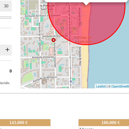
0
ducido.
Leaflet
| ©
OpenStreet
0272
80-A0272
143.000 €
180.000 €