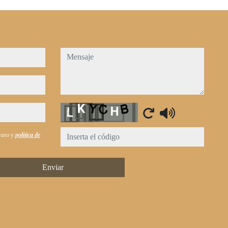
mensaje
Captcha
e uso y
política de
Enviar