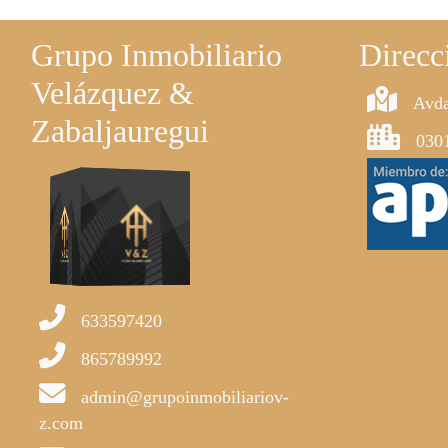
Grupo Inmobiliario
Direcc
Velázquez &
Avda
Zabaljauregui
0301
633597420
865789992
admin@grupoinmobiliariov-
z.com