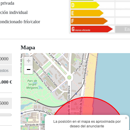
 privada
ción individual
ondicionado frío/calor
En
Mapa
+
−
.000 €
×
La posición en el mapa es aproximada por
deseo del anunciante