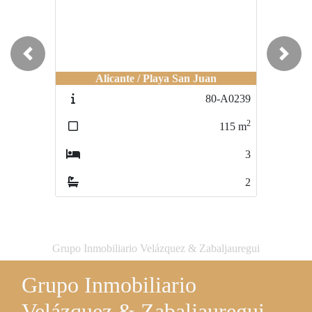
Previous
Next
Alicante / Playa San Juan
80-A0239
2
115
m
3
2
Grupo Inmobiliario Velázquez & Zabaljauregui
Grupo Inmobiliario
Velázquez & Zabaljauregui