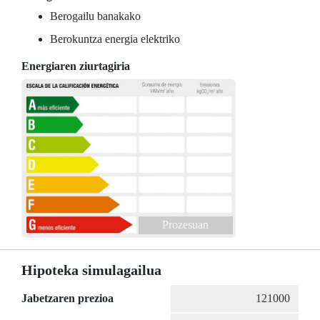
Berogailu banakako
Berokuntza energia elektriko
Energiaren ziurtagiria
Prozesuan
Hipoteka simulagailua
Jabetzaren prezioa