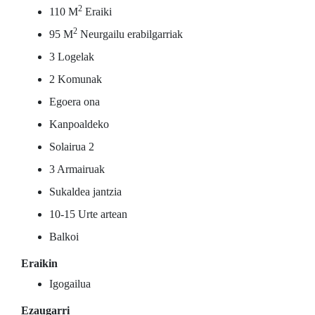
2
110 M
Eraiki
2
95 M
Neurgailu erabilgarriak
3 Logelak
2 Komunak
Egoera ona
Kanpoaldeko
Solairua 2
3 Armairuak
Sukaldea jantzia
10-15 Urte artean
Balkoi
Eraikin
Igogailua
Ezaugarri