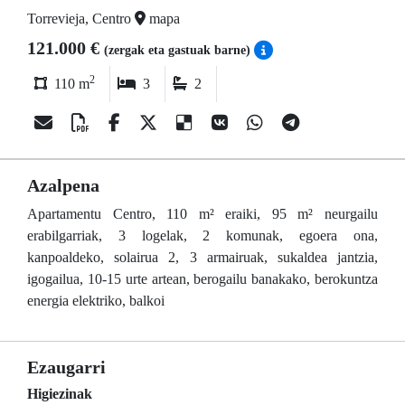
Torrevieja, Centro
mapa
121.000 €
(zergak eta gastuak barne)
2
110 m
3
2
Azalpena
Apartamentu Centro, 110 m² eraiki, 95 m² neurgailu
erabilgarriak, 3 logelak, 2 komunak, egoera ona,
kanpoaldeko, solairua 2, 3 armairuak, sukaldea jantzia,
igogailua, 10-15 urte artean, berogailu banakako, berokuntza
energia elektriko, balkoi
Ezaugarri
Higiezinak