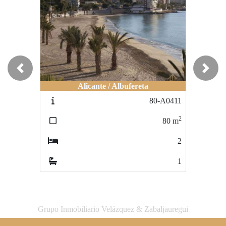
Previous
Next
Alicante / Albufereta
Alicante / El Campello
80-A0411
80-B0047
2
2
80
m
95
m
2
2
1
2
Grupo Inmobiliario Velázquez & Zabaljauregui