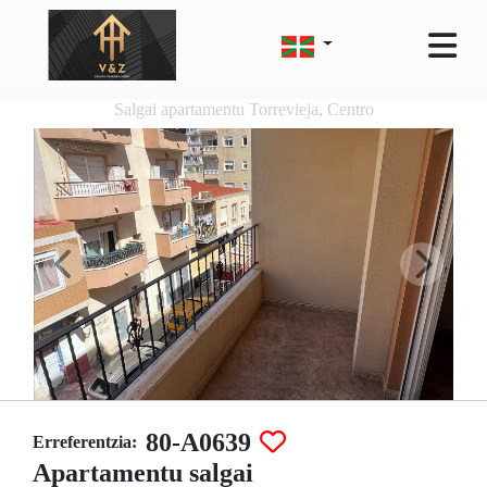
Salgai apartamentu Torrevieja, Centro
80-A0639
Erreferentzia:
Apartamentu salgai