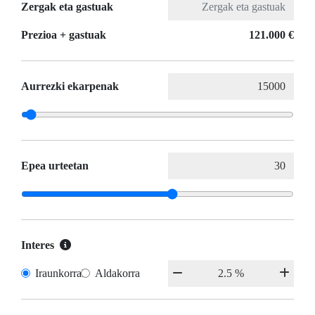
Zergak eta gastuak
Prezioa + gastuak
121.000 €
Aurrezki ekarpenak
Epea urteetan
Interes
Iraunkorrak
Aldakorra