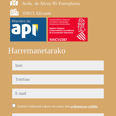
Avda. de Alcoy 85 Entreplanta
03013 Alicante
Harremanetarako
izen
telefono
e-mail
Erabilera baldintzak irakurri eta onartu ditut
pribatutasun politika