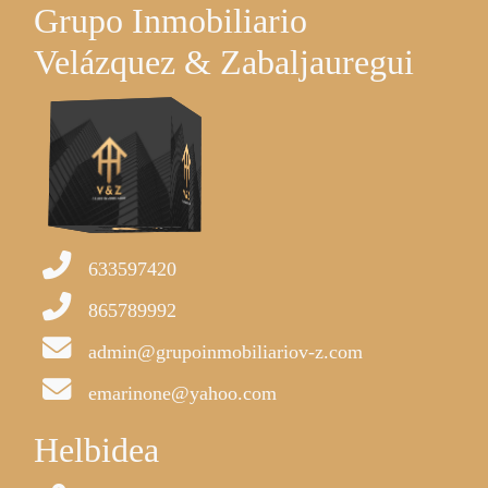
Grupo Inmobiliario
Velázquez & Zabaljauregui
633597420
865789992
admin@grupoinmobiliariov-z.com
emarinone@yahoo.com
Helbidea