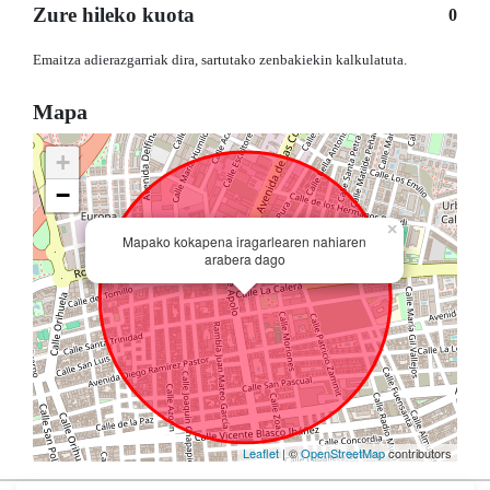
Zure hileko kuota
0
Emaitza adierazgarriak dira, sartutako zenbakiekin kalkulatuta.
Mapa
+
−
×
Mapako kokapena iragarlearen nahiaren
arabera dago
Leaflet
| ©
OpenStreetMap
contributors