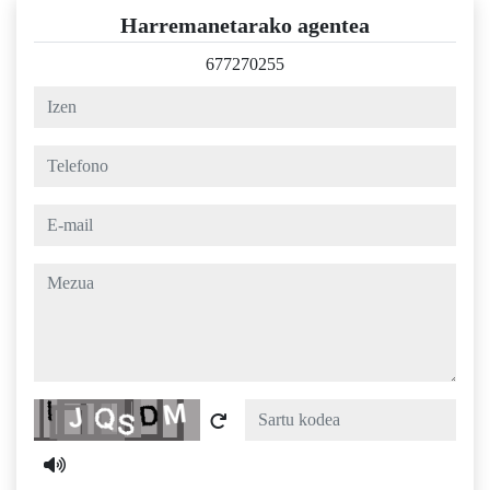
Harremanetarako agentea
677270255
izen
telefono
e-mail
mezua
Captcha