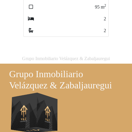
2
2
95
m
68
m
2
2
2
1
Grupo Inmobiliario Velázquez & Zabaljauregui
Grupo Inmobiliario
Velázquez & Zabaljauregui