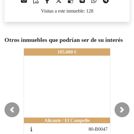
Visitas a este inmueble: 128
Otros inmuebles que podrían ser de su interés
80-A0639
80-A0639
80-A06
105.000 €
170.000 €
Previous
Next
Alicante / El Campello
Alicante / Playa San Juan
A
80-B0047
80-A0272