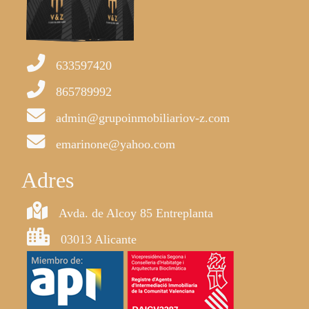
633597420
865789992
admin@grupoinmobiliariov-z.com
emarinone@yahoo.com
Adres
Avda. de Alcoy 85 Entreplanta
03013 Alicante