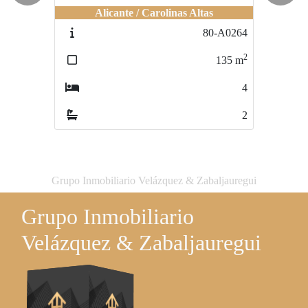
Alicante / Carolinas Altas
Alicante / Carolinas Altas
80-A0264
80-A0274
2
2
135
m
79
m
4
2
2
1
Grupo Inmobiliario Velázquez & Zabaljauregui
Grupo Inmobiliario
Velázquez & Zabaljauregui