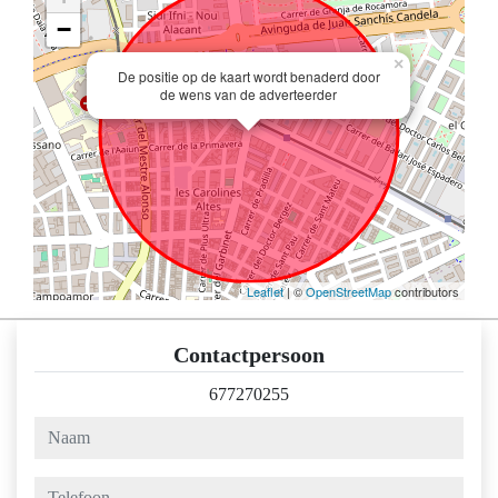
−
×
De positie op de kaart wordt benaderd door
de wens van de adverteerder
Leaflet
| ©
OpenStreetMap
contributors
Contactpersoon
677270255
naam
telefoon