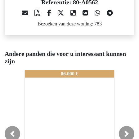
Referentie: 80-A0562
Bezoeken van deze woning: 783
Andere panden die voor u interessant kunnen
zijn
80-A0562
80-A0562
86.000 €
49.000 €
Previous
Next