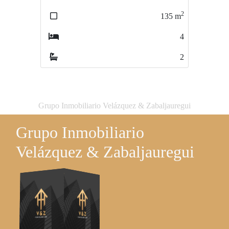
2
2
135
m
79
m
4
2
2
1
Grupo Inmobiliario Velázquez & Zabaljauregui
Grupo Inmobiliario
Velázquez & Zabaljauregui