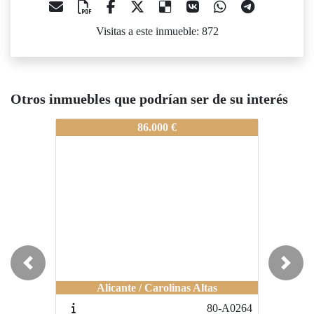
Visitas a este inmueble: 872
Otros inmuebles que podrían ser de su interés
80-A0525
80-A0525
8
86.000 €
49.000 €
Previous
Next
Alicante / Carolinas Altas
Alicante / Carolinas Altas
80-A0264
80-A0274