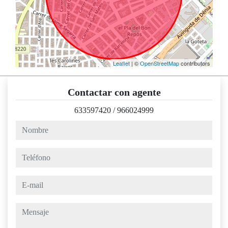
Leaflet
| ©
OpenStreetMap
contributors
Contactar con agente
633597420
/
966024999
nombre
teléfono
e-mail
mensaje