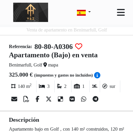
Venta de apartamento en Benimarfull, Golf
80-80-A0306
Referencia:
Apartamento (Bajo) en venta
Benimarfull, Golf
mapa
325.000 €
(impuestos y gastos no incluídos)
2
140 m
3
2
1
sur
Descripción
Apartamento bajo en Golf , con 140 m² construidos, 120 m²