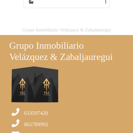
1
3
Grupo Inmobiliario Velázquez & Zabaljauregui
Grupo Inmobiliario
Velázquez & Zabaljauregui
633597420
865789992