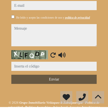
e-mail
He leído y acepto las condiciones de uso y
política de privacidad
mensaje
Captcha
Enviar
© 2026
Grupo Inmobiliario Velázquez & Zabaljauregui
·
Política de
privacidad
·
Política de cookies
·
Aviso legal
· Soporte:
Inmobigrama