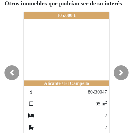
Otros inmuebles que podrían ser de su interés
80-A0283
80-A0283
105.000 €
55.000 €
Previous
Next
Alicante / Centro Comercial Puerta de
Alicante / El Campello
Alicante
80-B0047
80-A0225
2
2
95
m
66
m
2
3
2
1