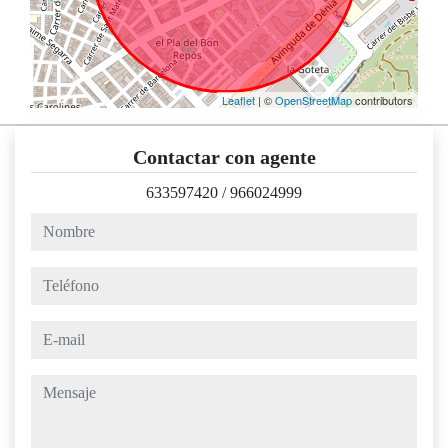
Leaflet
| ©
OpenStreetMap
contributors
Contactar con agente
633597420
/
966024999
nombre
teléfono
e-mail
mensaje