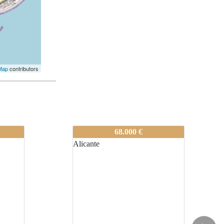
Map
contributors
80-A0227
68.000 €