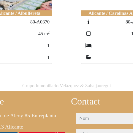
licante / Albulfereta
Alicante / Carolinas A
80-A0370
80-
2
45
m
1
1
Grupo Inmobiliario Velázquez & Zabaljauregui
e
Contact
. de Alcoy 85 Entreplanta
nom
3 Alicante
téléphone