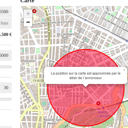
Carte
+
−
.500 €
×
La position sur la carte est approximée par le
désir de l´annonceur