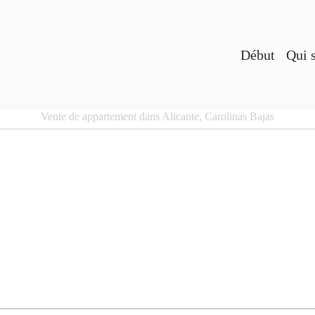
Début
Qui 
Vente de appartement dans Alicante, Carolinas Bajas