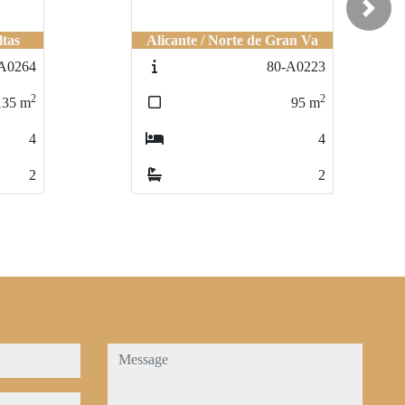
Next
ltas
Alicante / Norte de Gran Va
A0264
80-A0223
2
2
135
m
95
m
4
4
2
2
message