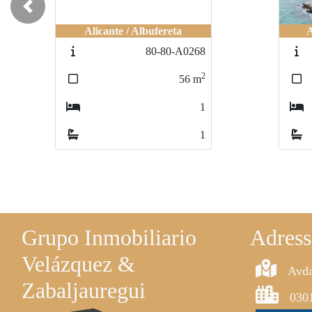
Previous
Alicante / Albufereta
A
80-80-A0268
2
56
m
1
1
Grupo Inmobiliario
Adress
Velázquez &
Avda
Zabaljauregui
0301