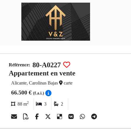
80-A0227
Référence:
Appartement en vente
Alicante, Carolinas Bajas
carte
66.500 €
(f.a.i.)
2
88 m
3
2