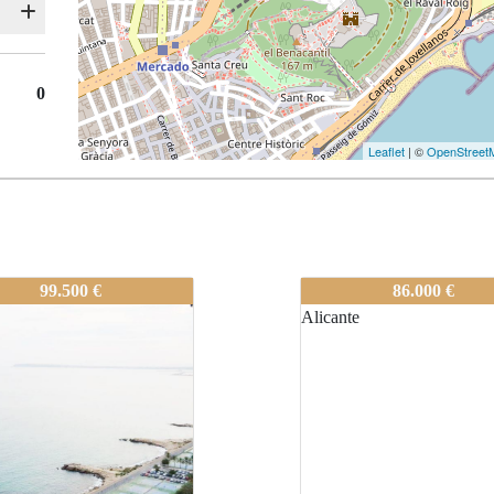
0
Leaflet
| ©
OpenStreet
0227
80-A0227
99.500 €
86.000 €