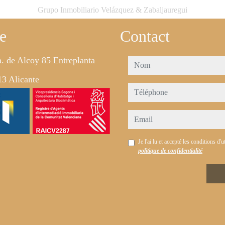
Grupo Inmobiliario Velázquez & Zabaljauregui
e
Contact
. de Alcoy 85 Entreplanta
nom
3 Alicante
téléphone
email
Je l'ai lu et accepté les conditions d'ut
politique de confidentialité