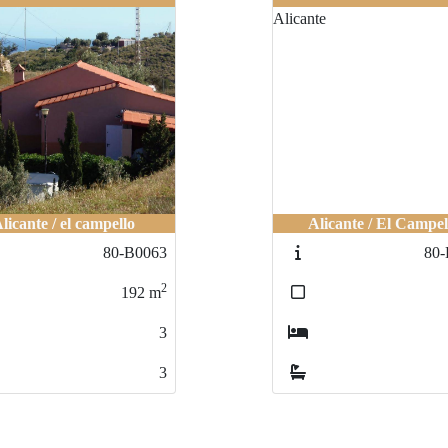
licante / el campello
Alicante / el campello
Alicante / El Campel
Alicante / El Campe
80-B0063
80-B0063
80-
80
2
2
192
192
m
m
3
3
3
3