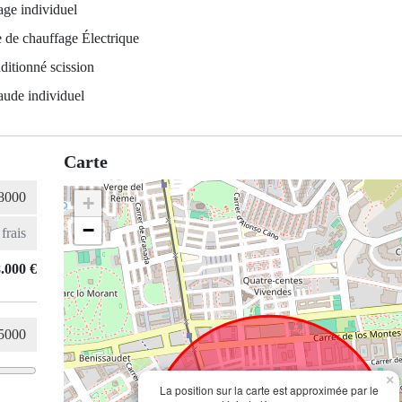
ge individuel
 de chauffage Électrique
ditionné scission
aude individuel
Carte
+
−
.000 €
×
La position sur la carte est approximée par le