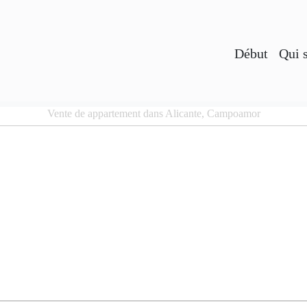
Début
Qui 
Vente de appartement dans Alicante, Campoamor