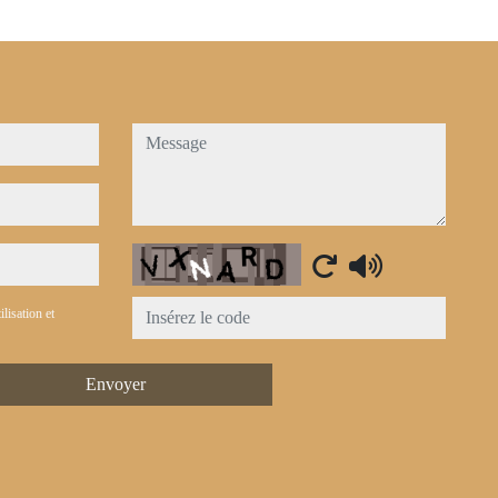
message
Captcha
ilisation et
Envoyer