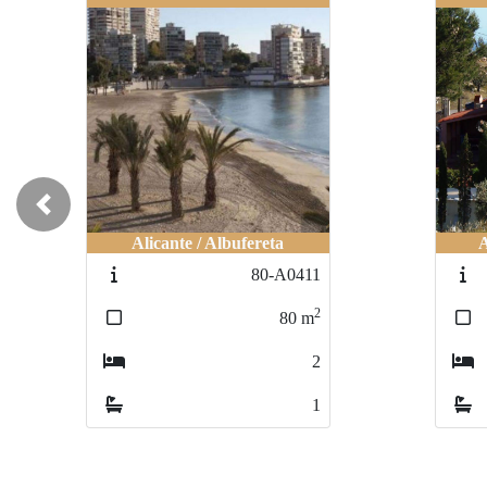
Previous
Alicante / Albufereta
A
80-A0411
2
80
m
2
1