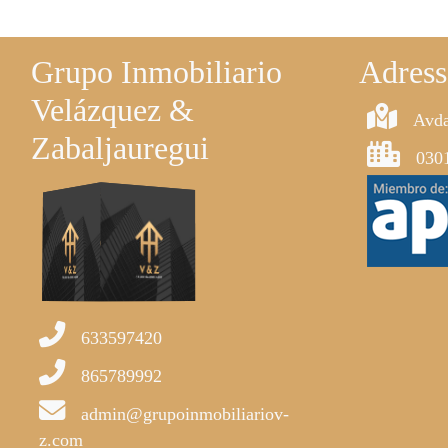
Grupo Inmobiliario
Adress
Velázquez &
Avda
Zabaljauregui
0301
633597420
865789992
admin@grupoinmobiliariov-
z.com