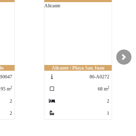
Next
lo
llo
Alicante / Playa San Juan
Alicante / Playa San Juan
B0047
-B0047
80-A0272
80-A0272
2
2
2
2
95
95
m
m
68
68
m
m
2
2
2
2
2
2
1
1