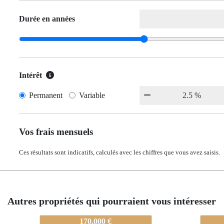
Durée en années
Intérêt
Permanent
Variable
Vos frais mensuels
Ces résultats sont indicatifs, calculés avec les chiffres que vous avez saisis.
Autres propriétés qui pourraient vous intéresser
80-A0323
80-A
80-A
170.000 €