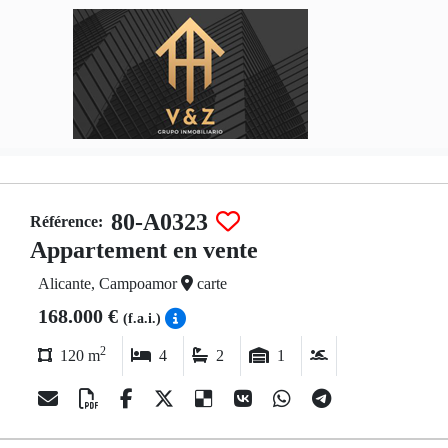
80-A0323
Référence:
Appartement en vente
Alicante, Campoamor
carte
168.000 €
(f.a.i.)
2
120 m
4
2
1