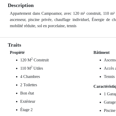
Description
Appartement dans Campoamor, avec 120 m² construit, 110 m² util
ascenseur, piscine privée, chauffage individuel, Énergie de ch
mobilité réduite, sol en porcelaine, tennis
Traits
Propiété
Bâtiment
2
120 M
Construit
Ascens
2
110 M
Utiles
Accès a
4 Chambres
Tennis
2 Toilettes
Caractéristi
Bon état
1 Gara
Extérieur
Garage
Étage 2
Piscine