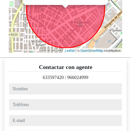
Leaflet
| ©
OpenStreetMap
contributors
Contactar con agente
633597420
/
966024999
nombre
teléfono
e-mail