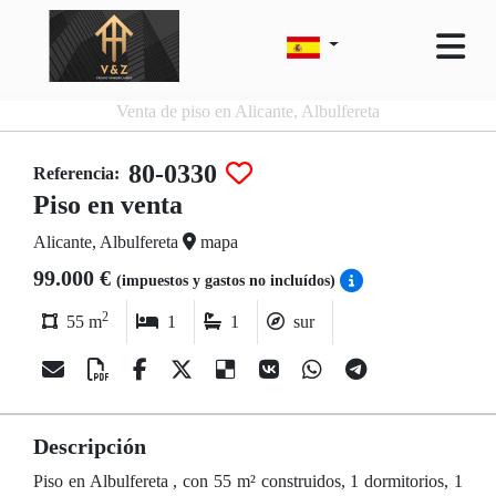
Venta de piso en Alicante, Albulfereta
80-0330
Referencia:
Piso en venta
Alicante, Albulfereta
mapa
99.000 €
(impuestos y gastos no incluídos)
2
55 m
1
1
sur
Descripción
Piso en Albulfereta , con 55 m² construidos, 1 dormitorios, 1