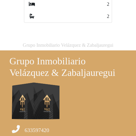
2
3
2
1
Grupo Inmobiliario Velázquez & Zabaljauregui
Grupo Inmobiliario
Velázquez & Zabaljauregui
633597420