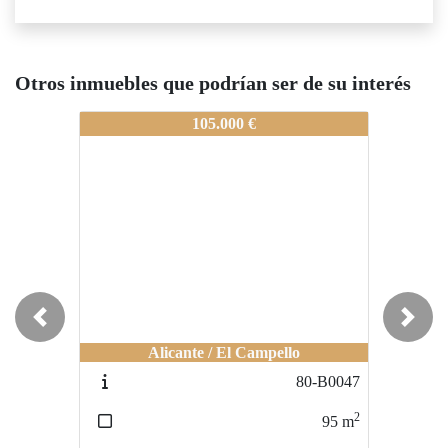
Otros inmuebles que podrían ser de su interés
80-0330
80-0330
80-033
105.000 €
55.000 €
Previous
Next
Alicante / Centro Comercial Puerta de
Alican
Alicante / El Campello
Alicante
80-B0047
80-A0225
2
2
95
m
66
m