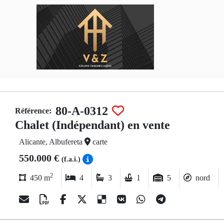
80-A-0312
Référence:
Chalet (Indépendant) en vente
Alicante, Albufereta
carte
550.000 €
(f.a.i.)
2
450 m
4
3
1
5
nord