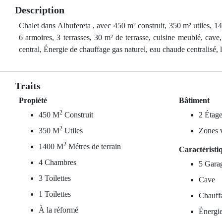
Description
Chalet dans Albufereta , avec 450 m² construit, 350 m² utiles, 140
6 armoires, 3 terrasses, 30 m² de terrasse, cuisine meublé, cave
central, Énergie de chauffage gas naturel, eau chaude centralisé, l
Traits
Propiété
Bâtiment
2
450 M
Construit
2 Étage
2
350 M
Utiles
Zones v
2
1400 M
Métres de terrain
Caractéristi
4 Chambres
5 Gara
3 Toilettes
Cave
1 Toilettes
Chauffa
À la réformé
Énergie