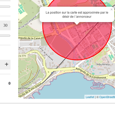
×
La position sur la carte est approximée par le
désir de l´annonceur
0
Leaflet
| ©
OpenStreet