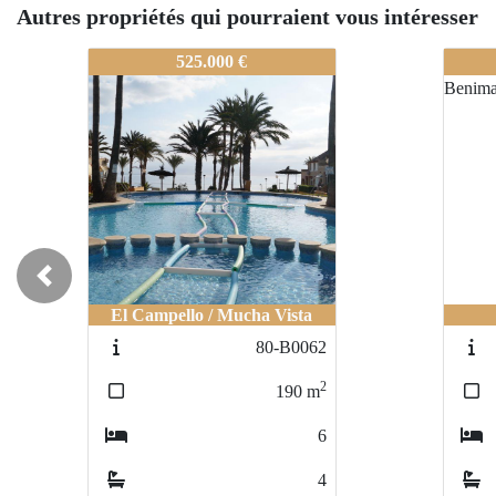
Autres propriétés qui pourraient vous intéresser
80-A-0312
80-A
525.000 €
Previous
El Campello / Mucha Vista
80-B0062
2
190
m
6
4