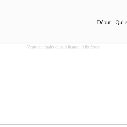
Début
Qui 
Vente de chalet dans Alicante, Albufereta