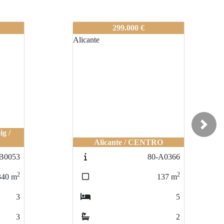
80-A-0312
299.000 €
Next
ig /
Alicante / CENTRO
B0053
80-A0366
2
2
340
m
137
m
3
5
3
2