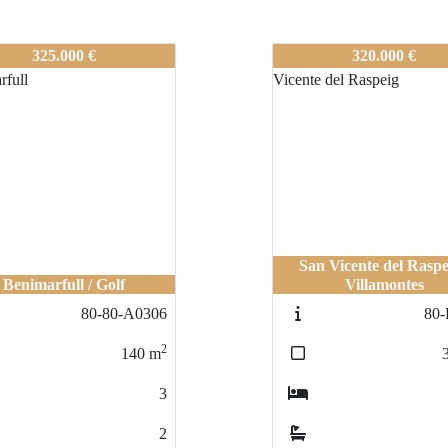
-0312
80-A-0312
325.000 €
320.000 €
San Vicente del Raspe
Benimarfull / Golf
Villamontes
80-80-A0306
80-
2
140
m
3
2