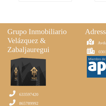
Grupo Inmobiliario
Adress
Velázquez &
Avda
Zabaljauregui
0301
633597420
865789992