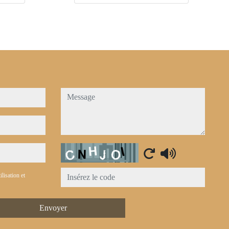
message
Captcha
ilisation et
Envoyer