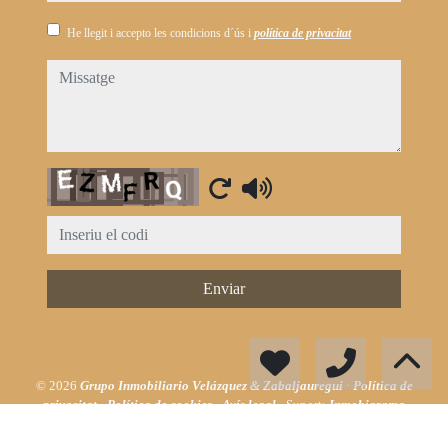
He llegit i accepto les condicions d´ús i
política de privacitat
missatge
Captcha
Enviar
© 2026
Grupo Inmobiliario Velázquez & Zabaljauregui
·
Política de
privacitat
·
Política de cookies
·
Avís legal
· Suport:
Inmobigrama