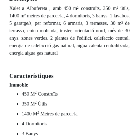
Xalet a Albufereta , amb 450 m² construïts, 350 m² útils,
1400 m² metres de parcel·la, 4 dormitoris, 3 banys, 1 lavabos,
5 garatge/s, per reformar, 6 armaris, 3 terrasses, 30 m² de
terrassa, cuina moblada, traster, orientació nord, més de 30
anys, zones verdes, 2 plantes de l'edifici, calefaccio central,
energia de calefacció gas natural, aigua calenta centralitzada,
energia aigua gas natural
Característiques
Immoble
2
450 M
Construïts
2
350 M
Útils
2
1400 M
Metres de parcel·la
4 Dormitoris
3 Banys