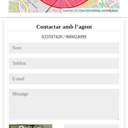
Leaflet
| ©
OpenStreetMap
contributors
Contactar amb l’agent
633597420
/
966024999
nom
telèfon
e-mail
missatge
Captcha