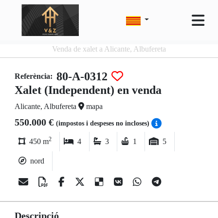
Venda de xalet a Alicante, Albufereta
80-A-0312
Referència:
Xalet (Independent) en venda
Alicante, Albufereta
mapa
550.000 €
(impostos i despeses no incloses)
2
450 m
4
3
1
5
nord
Descripció