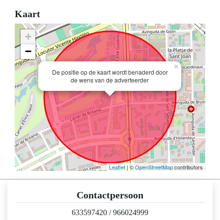
Kaart
+
−
×
De positie op de kaart wordt benaderd door
de wens van de adverteerder
Leaflet
| ©
OpenStreetMap
contributors
Contactpersoon
633597420
/
966024999