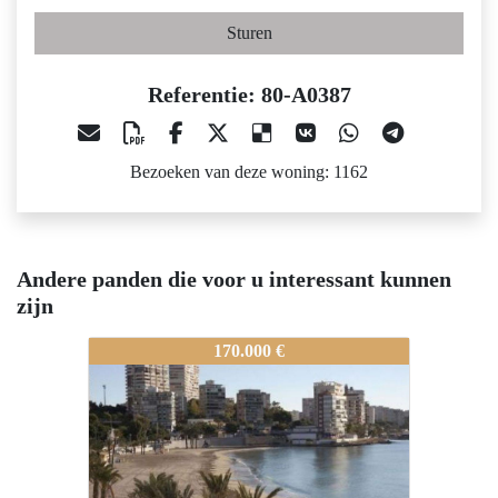
Sturen
Referentie: 80-A0387
Bezoeken van deze woning: 1162
Andere panden die voor u interessant kunnen
zijn
80-A0387
80-A0387
80-A03
170.000 €
207.000 €