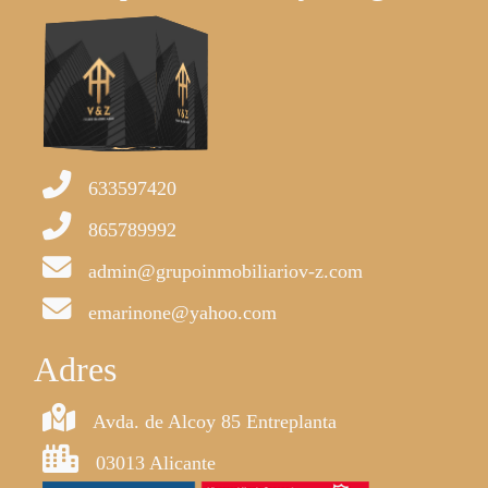
633597420
865789992
admin@grupoinmobiliariov-z.com
emarinone@yahoo.com
Adres
Avda. de Alcoy 85 Entreplanta
03013 Alicante