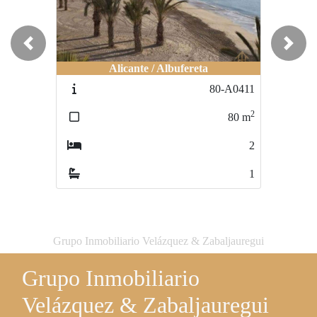
Previous
Next
Alicante / Albufereta
Alicante / el campello
80-A0411
80-B0063
2
2
80
m
192
m
2
3
1
3
Grupo Inmobiliario Velázquez & Zabaljauregui
Grupo Inmobiliario
Velázquez & Zabaljauregui