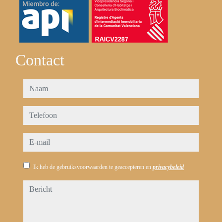
Contact
naam
telefoon
e-mail
Ik heb de gebruiksvoorwaarden te geaccepteren en
privacybeleid
bericht