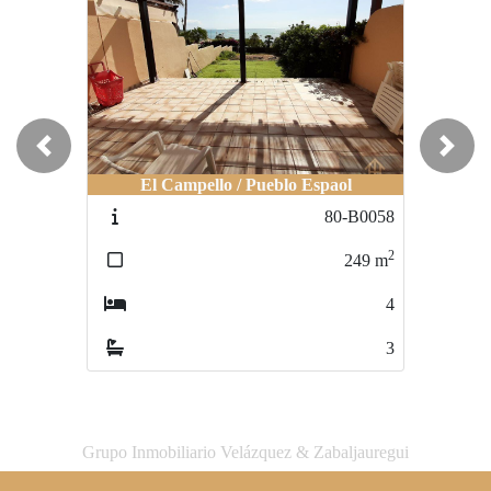
Previous
Next
El Campello / Pueblo Espaol
Alicante / Playa San Juan
80-B0058
80-0351
2
2
249
m
290
m
4
4
3
2
Grupo Inmobiliario Velázquez & Zabaljauregui