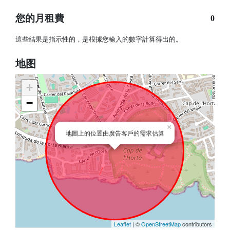
您的月租費
0
這些結果是指示性的，是根據您輸入的數字計算得出的。
地图
+
−
×
地圖上的位置由廣告客戶的需求估算
Leaflet
| ©
OpenStreetMap
contributors