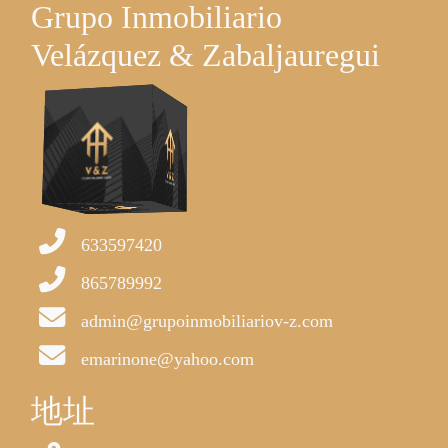
Grupo Inmobiliario
Velázquez & Zabaljauregui
633597420
865789992
admin@grupoinmobiliariov-z.com
emarinone@yahoo.com
地址