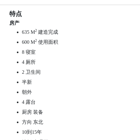
特点
房产
2
635 M
建造完成
2
600 M
使用面积
8 寝室
4 厕所
2 卫生间
半新
朝外
4 露台
厨房 装备
方向 东北
10到15年